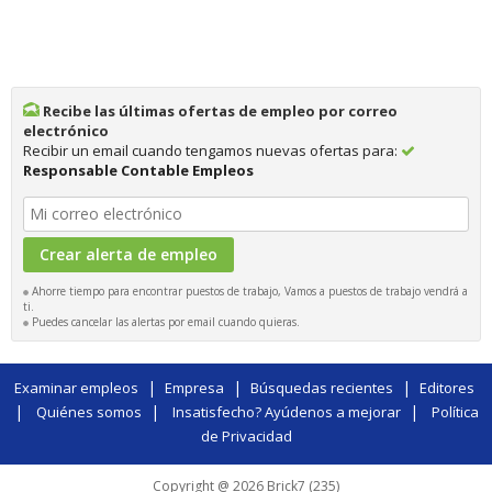
Recibe las últimas ofertas de empleo por correo
electrónico
Recibir un email cuando tengamos nuevas ofertas para:
Responsable Contable Empleos
Ahorre tiempo para encontrar puestos de trabajo, Vamos a puestos de trabajo vendrá a
ti.
Puedes cancelar las alertas por email cuando quieras.
|
|
|
Examinar empleos
Empresa
Búsquedas recientes
Editores
|
|
|
Quiénes somos
Insatisfecho? Ayúdenos a mejorar
Política
de Privacidad
Copyright @ 2026 Brick7 (235)