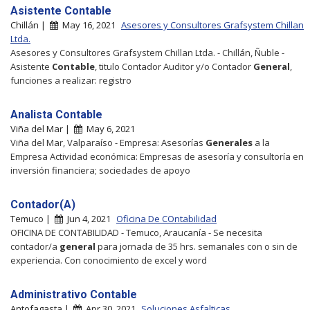
Asistente Contable
Chillán |
May 16, 2021
Asesores y Consultores Grafsystem Chillan
Ltda.
Asesores y Consultores Grafsystem Chillan Ltda. - Chillán, Ñuble -
Asistente
Contable
, titulo Contador Auditor y/o Contador
General
,
funciones a realizar: registro
Analista Contable
Viña del Mar |
May 6, 2021
Viña del Mar, Valparaíso - Empresa: Asesorías
Generales
a la
Empresa Actividad económica: Empresas de asesoría y consultoría en
inversión financiera; sociedades de apoyo
Contador(A)
Temuco |
Jun 4, 2021
Oficina De COntabilidad
OFICINA DE CONTABILIDAD - Temuco, Araucanía - Se necesita
contador/a
general
para jornada de 35 hrs. semanales con o sin de
experiencia. Con conocimiento de excel y word
Administrativo Contable
Antofagasta |
Apr 30, 2021
Soluciones Asfalticas