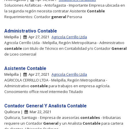
Soluciones Asfalticas - Antofagasta - Importante Empresa ubicada en
la segunda región necesita contratar Asistente
Contable
Requerimientos: Contador
general
Persona
Administrativo Contable
Melipilla |
Apr 27, 2021
Agricola Cerrillo Ltda
Agricola Cerrillo Ltda - Melipilla, Región Metropolitana - Administrativo
contable
con titulo de Técnico en Contabilidad y/o Contador
General
de Liceo comercial
Asistente Contable
Melipilla |
Apr 27, 2021
Agricola Cerrillo Ltda
AGRICOLA CERRILLO LTDA - Melipilla, Región Metropolitana -
Administrativo
contable
para trabajos en empresa agrícola.
Conocimiento office nivel intermedio Titulado
Contador General Y Analista Contable
Quilicura |
Mar 22, 2021
Quilicura, Santiago - Empresa de asesorías
contables
- tributarias
requiere un Contador
General
y un Analista
Contable
para cartera
de clientes. Ubicación Quilicura