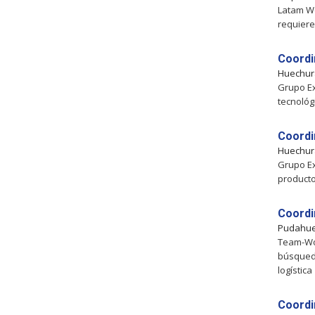
Latam Wo
requiere
Coordi
Huechu
Grupo Ex
tecnológ
Coordi
Huechu
Grupo Ex
producto
Coordi
Pudahue
Team-Wor
búsqued
logística
Coordi