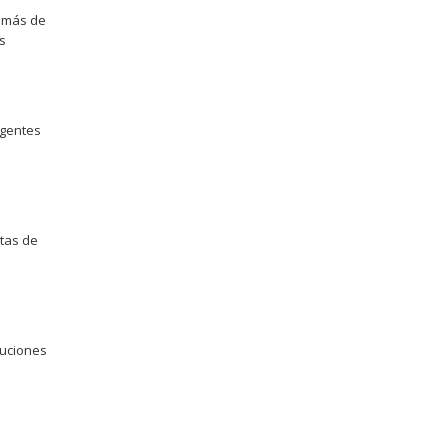
n más de
s
Agentes
tas de
luciones