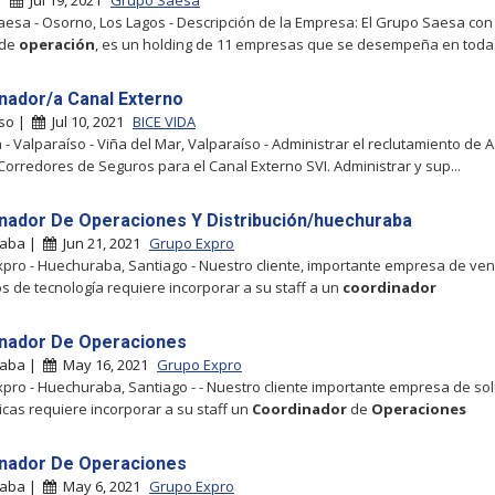
 |
Jul 19, 2021
Grupo Saesa
esa - Osorno, Los Lagos - Descripción de la Empresa: El Grupo Saesa co
 de
operación
, es un holding de 11 empresas que se desempeña en toda
nador/a Canal Externo
íso |
Jul 10, 2021
BICE VIDA
a - Valparaíso - Viña del Mar, Valparaíso - Administrar el reclutamiento de 
 Corredores de Seguros para el Canal Externo SVI. Administrar y sup...
nador De Operaciones Y Distribución/huechuraba
raba |
Jun 21, 2021
Grupo Expro
pro - Huechuraba, Santiago - Nuestro cliente, importante empresa de ven
s de tecnología requiere incorporar a su staff a un
coordinador
nador De Operaciones
raba |
May 16, 2021
Grupo Expro
pro - Huechuraba, Santiago - - Nuestro cliente importante empresa de so
icas requiere incorporar a su staff un
Coordinador
de
Operaciones
nador De Operaciones
raba |
May 6, 2021
Grupo Expro