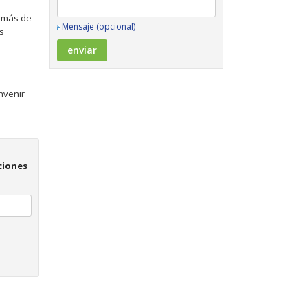
n más de
Mensaje (opcional)
s
onvenir
ciones