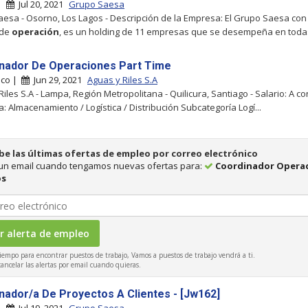
 |
Jul 20, 2021
Grupo Saesa
esa - Osorno, Los Lagos - Descripción de la Empresa: El Grupo Saesa co
 de
operación
, es un holding de 11 empresas que se desempeña en toda
nador De Operaciones Part Time
uco |
Jun 29, 2021
Aguas y Riles S.A
Riles S.A - Lampa, Región Metropolitana - Quilicura, Santiago - Salario: A c
a: Almacenamiento / Logística / Distribución Subcategoría Logí...
be las últimas ofertas de empleo por correo electrónico
 un email cuando tengamos nuevas ofertas para:
Coordinador Opera
os
iempo para encontrar puestos de trabajo, Vamos a puestos de trabajo vendrá a ti.
ncelar las alertas por email cuando quieras.
nador/a De Proyectos A Clientes - [Jw162]