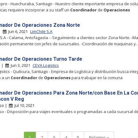
pro - Huechuraba, Santiago - Nuestro cliente importante empresa de sol
icas requiere incorporar a su staff un
Coordinador
de
Operaciones
nador De Operaciones Zona Norte
 |
Jun 6, 2021
LimChile S.A
 S.A - Calama, Antofagasta - -Seguimiento a clientes sector Zona Norte. -M
ción permanente con jefes de sucursales. -Coordinación de maquinas y..
nador De Operaciones Turno Tarde
a |
Jun 3, 2021
CEVA Logistics
stics - Quilicura, Santiago - Empresa de Logística y distribución busca inte
 a un
Coordinador
de
Operaciones
para trabajar en la comuna
nador De Operaciones Para Zona Norte/con Base En La C
con V Reg
íso |
Jul 10, 2021
so - Disposición para viajes eventuales o programadas a cada sucursal d
1
2
3
4
5
Próximo »