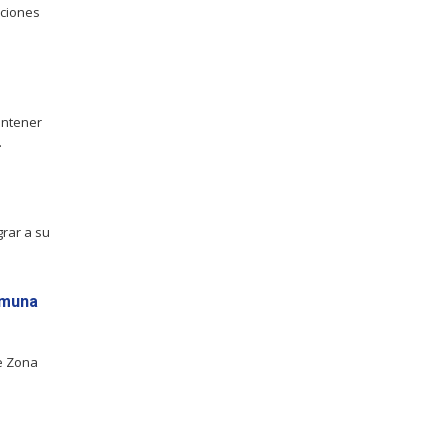
uciones
antener
.
grar a su
omuna
e Zona