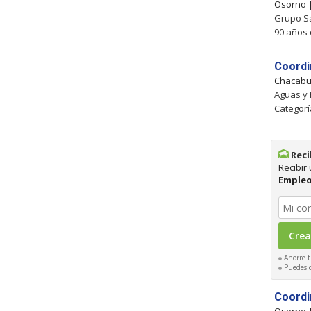
Osorno
Grupo Sa
90 años
Coordi
Chacab
Aguas y 
Categorí
Reci
Recibir
Emple
Ahorre t
Puedes ca
Coordi