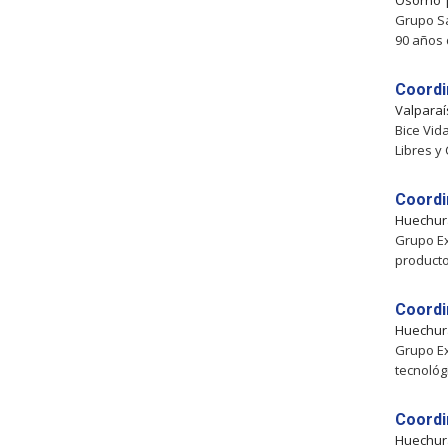
Osorno
Grupo Sa
90 años
Coordi
Valpara
Bice Vid
Libres y
Coordi
Huechu
Grupo Ex
producto
Coordi
Huechu
Grupo Ex
tecnológ
Coordi
Huechu