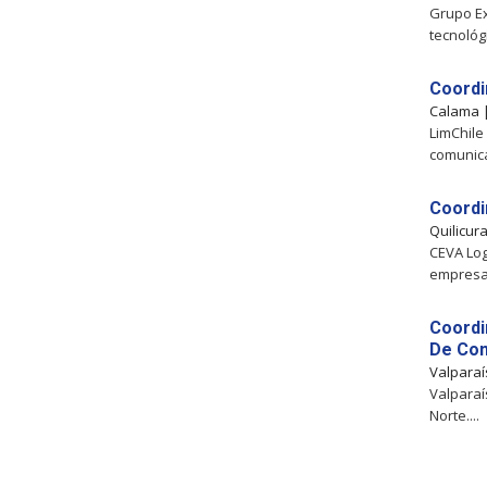
Grupo Ex
tecnológ
Coordi
Calama
LimChile
comunica
Coordi
Quilicur
CEVA Logi
empresa
Coordi
De Con
Valpara
Valparaí
Norte....