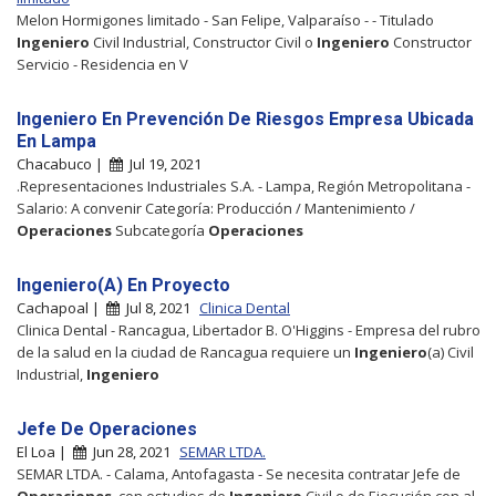
Melon Hormigones limitado - San Felipe, Valparaíso - - Titulado
Ingeniero
Civil Industrial, Constructor Civil o
Ingeniero
Constructor
Servicio - Residencia en V
Ingeniero En Prevención De Riesgos Empresa Ubicada
En Lampa
Chacabuco |
Jul 19, 2021
.Representaciones Industriales S.A. - Lampa, Región Metropolitana -
Salario: A convenir Categoría: Producción / Mantenimiento /
Operaciones
Subcategoría
Operaciones
Ingeniero(A) En Proyecto
Cachapoal |
Jul 8, 2021
Clinica Dental
Clinica Dental - Rancagua, Libertador B. O'Higgins - Empresa del rubro
de la salud en la ciudad de Rancagua requiere un
Ingeniero
(a) Civil
Industrial,
Ingeniero
Jefe De Operaciones
El Loa |
Jun 28, 2021
SEMAR LTDA.
SEMAR LTDA. - Calama, Antofagasta - Se necesita contratar Jefe de
Operaciones
, con estudios de
Ingeniero
Civil o de Ejecución con al