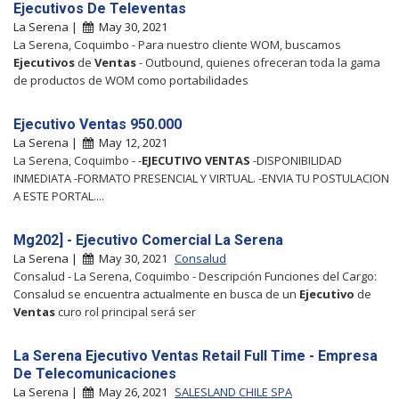
Ejecutivos De Televentas
La Serena |
May 30, 2021
La Serena, Coquimbo - Para nuestro cliente WOM, buscamos
Ejecutivos
de
Ventas
- Outbound, quienes ofreceran toda la gama
de productos de WOM como portabilidades
Ejecutivo Ventas 950.000
La Serena |
May 12, 2021
La Serena, Coquimbo - -
EJECUTIVO
VENTAS
-DISPONIBILIDAD
INMEDIATA -FORMATO PRESENCIAL Y VIRTUAL. -ENVIA TU POSTULACION
A ESTE PORTAL....
Mg202] - Ejecutivo Comercial La Serena
La Serena |
May 30, 2021
Consalud
Consalud - La Serena, Coquimbo - Descripción Funciones del Cargo:
Consalud se encuentra actualmente en busca de un
Ejecutivo
de
Ventas
curo rol principal será ser
La Serena Ejecutivo Ventas Retail Full Time - Empresa
De Telecomunicaciones
La Serena |
May 26, 2021
SALESLAND CHILE SPA