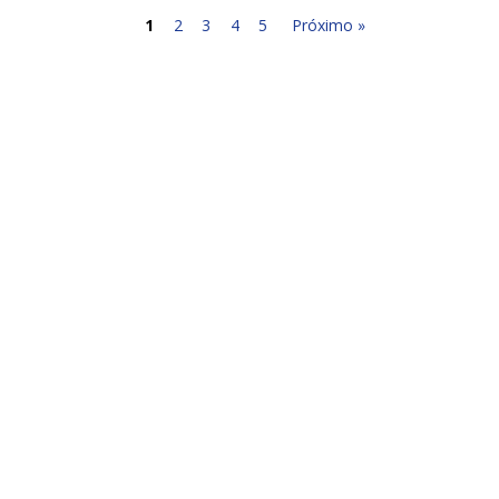
1
2
3
4
5
Próximo »