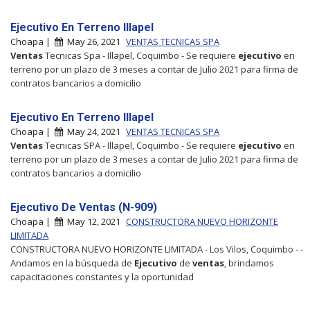
Ejecutivo En Terreno Illapel
Choapa |
May 26, 2021
VENTAS TECNICAS SPA
Ventas
Tecnicas Spa - Illapel, Coquimbo - Se requiere
ejecutivo
en
terreno por un plazo de 3 meses a contar de Julio 2021 para firma de
contratos bancarios a domicilio
Ejecutivo En Terreno Illapel
Choapa |
May 24, 2021
VENTAS TECNICAS SPA
Ventas
Tecnicas SPA - Illapel, Coquimbo - Se requiere
ejecutivo
en
terreno por un plazo de 3 meses a contar de Julio 2021 para firma de
contratos bancarios a domicilio
Ejecutivo De Ventas (N-909)
Choapa |
May 12, 2021
CONSTRUCTORA NUEVO HORIZONTE
LIMITADA
CONSTRUCTORA NUEVO HORIZONTE LIMITADA - Los Vilos, Coquimbo - -
Andamos en la búsqueda de
Ejecutivo
de
ventas
, brindamos
capacitaciones constantes y la oportunidad