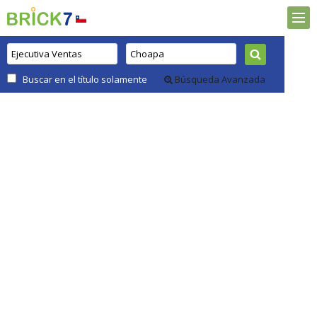
Buscar en el título solamente
Búsqueda Avanzada