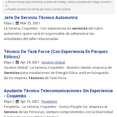
Ahorre tiempo para encontrar puestos de trabajo, Vamos a puestos de trabajo vendrá a
ti.
Puedes cancelar las alertas por email cuando quieras.
Jefe De Servicio Técnico Automotriz
Elqui |
Mar 25, 2021
La Serena, Coquimbo - Con experiencia en
servicios
del rubro
automotriz, quien será el responsable de administrar las
actividades del taller relacionadas
Técnico De Task Force (Con Experiencia En Parques
Eólicos)
Elqui |
Apr 29, 2021
Gestion Global
Gestion Global - La Serena, Coquimbo - Nuestro cliente, empresa de
Servicios
para instalaciones de Energía Eólica, está en búsqueda
de los mejores
Técnicos
de Task Force
Ayudante Técnico Telecomunicaciones Sin Experiencia
- Coquimbo
Elqui |
Apr 15, 2021
PeopleGo
PeopleGo - La Serena, Coquimbo - Somos People Go, empresa al
Servicio
de las Personas, siempre comprometidos con la Diversidad
& Inclusión en sus infinitas formas