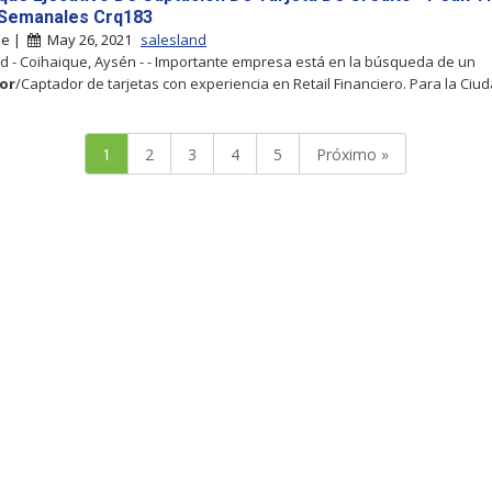
Semanales Crq183
ue |
May 26, 2021
salesland
d - Coihaique, Aysén - - Importante empresa está en la búsqueda de un
or
/Captador de tarjetas con experiencia en Retail Financiero. Para la Ciu
1
2
3
4
5
Próximo »