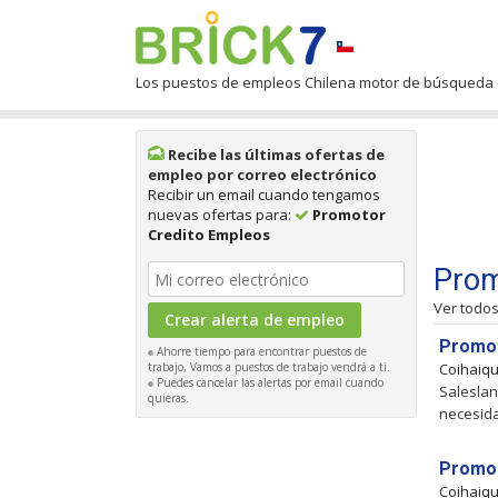
Los puestos de empleos Chilena motor de búsqueda
Recibe las últimas ofertas de
empleo por correo electrónico
Recibir un email cuando tengamos
nuevas ofertas para:
Promotor
Credito Empleos
Prom
Ver todo
Promot
Ahorre tiempo para encontrar puestos de
trabajo, Vamos a puestos de trabajo vendrá a ti.
Coihaiq
Puedes cancelar las alertas por email cuando
Saleslan
quieras.
necesida
Promot
Coihaiq