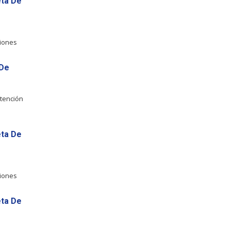
eta De
ciones
 De
Atención
eta De
ciones
eta De