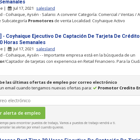
 Semanales
ue |
Jul 17, 2021
salesland
d - Coihaique, Aysén - Salario: A convenir Categoría: Comercial / Ventas / 
te Subcategoría
Promotores
de venta Localidad: Coyhaique Activo
] - Coyhaique Ejecutivo De Captación De Tarjeta De Crédito
0 Horas Semanales
ue |
Jul 17, 2021
salesland
d - Coihaique, Aysén - - Importante empresa está en la búsqueda de un
or
/Captador de tarjetas con experiencia en Retail Financiero. Para la Ciu
be las últimas ofertas de empleo por correo electrónico
 un email cuando tengamos nuevas ofertas para:
Promotor Credito E
iempo para encontrar puestos de trabajo, Vamos a puestos de trabajo vendrá a ti.
ncelar las alertas por email cuando quieras.