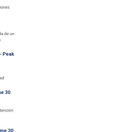
ciones
da de un
n
 - Peak
dad
me 30
Atención
ime 30