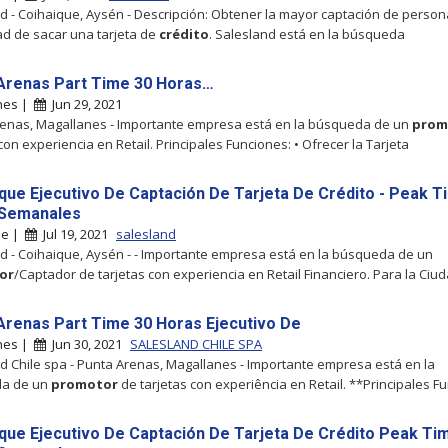
d - Coihaique, Aysén - Descripción: Obtener la mayor captación de perso
d de sacar una tarjeta de
crédito
. Salesland está en la búsqueda
Arenas Part Time 30 Horas…
nes |
Jun 29, 2021
enas, Magallanes - Importante empresa está en la búsqueda de un
prom
con experiencia en Retail. Principales Funciones: • Ofrecer la Tarjeta
que Ejecutivo De Captación De Tarjeta De Crédito - Peak T
 Semanales
ue |
Jul 19, 2021
salesland
d - Coihaique, Aysén - - Importante empresa está en la búsqueda de un
or
/Captador de tarjetas con experiencia en Retail Financiero. Para la Ciu
Arenas Part Time 30 Horas Ejecutivo De
nes |
Jun 30, 2021
SALESLAND CHILE SPA
d Chile spa - Punta Arenas, Magallanes - Importante empresa está en la
a de un
promotor
de tarjetas con experiência en Retail. **Principales F
que Ejecutivo De Captación De Tarjeta De Crédito Peak Ti