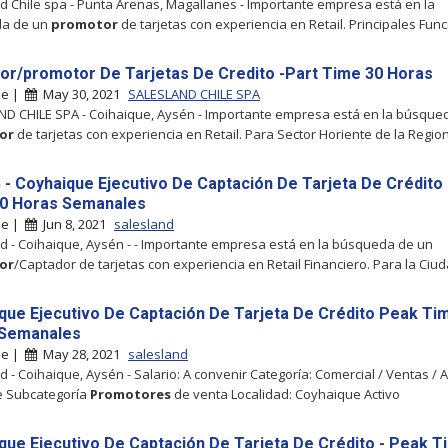
d Chile spa - Punta Arenas, Magallanes - Importante empresa está en la
a de un
promotor
de tarjetas con experiencia en Retail. Principales Fun
or/promotor De Tarjetas De Credito -Part Time 30 Horas
ue |
May 30, 2021
SALESLAND CHILE SPA
D CHILE SPA - Coihaique, Aysén - Importante empresa está en la búsque
or
de tarjetas con experiencia en Retail. Para Sector Horiente de la Regio
5 - Coyhaique Ejecutivo De Captación De Tarjeta De Crédito
0 Horas Semanales
ue |
Jun 8, 2021
salesland
d - Coihaique, Aysén - - Importante empresa está en la búsqueda de un
or
/Captador de tarjetas con experiencia en Retail Financiero. Para la Ciu
que Ejecutivo De Captación De Tarjeta De Crédito Peak Ti
 Semanales
ue |
May 28, 2021
salesland
d - Coihaique, Aysén - Salario: A convenir Categoría: Comercial / Ventas / 
te Subcategoría
Promotores
de venta Localidad: Coyhaique Activo
que Ejecutivo De Captación De Tarjeta De Crédito - Peak T