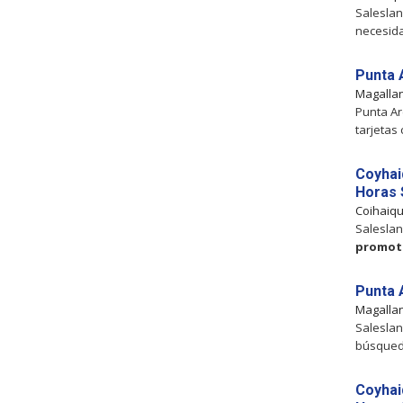
Saleslan
necesida
Punta 
Magalla
Punta Ar
tarjetas 
Coyhai
Horas
Coihaiq
Saleslan
promot
Punta 
Magalla
Saleslan
búsqued
Coyhai