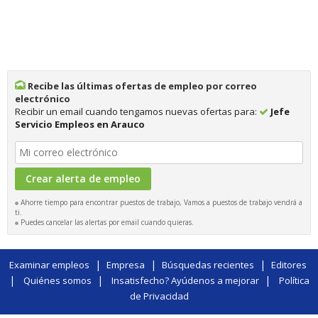
Recibe las últimas ofertas de empleo por correo
electrónico
Recibir un email cuando tengamos nuevas ofertas para:
Jefe
Servicio Empleos en Arauco
Ahorre tiempo para encontrar puestos de trabajo, Vamos a puestos de trabajo vendrá a
ti.
Puedes cancelar las alertas por email cuando quieras.
|
|
|
Examinar empleos
Empresa
Búsquedas recientes
Editores
|
|
|
Quiénes somos
Insatisfecho? Ayúdenos a mejorar
Política
de Privacidad