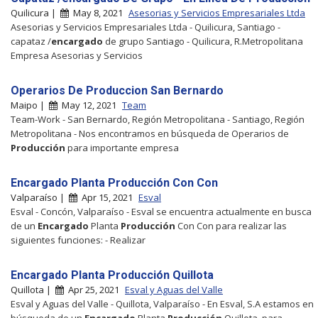
Quilicura |
May 8, 2021
Asesorias y Servicios Empresariales Ltda
Asesorias y Servicios Empresariales Ltda - Quilicura, Santiago -
capataz /
encargado
de grupo Santiago - Quilicura, R.Metropolitana
Empresa Asesorias y Servicios
Operarios De Produccion San Bernardo
Maipo |
May 12, 2021
Team
Team-Work - San Bernardo, Región Metropolitana - Santiago, Región
Metropolitana - Nos encontramos en búsqueda de Operarios de
Producción
para importante empresa
Encargado Planta Producción Con Con
Valparaíso |
Apr 15, 2021
Esval
Esval - Concón, Valparaíso - Esval se encuentra actualmente en busca
de un
Encargado
Planta
Producción
Con Con para realizar las
siguientes funciones: - Realizar
Encargado Planta Producción Quillota
Quillota |
Apr 25, 2021
Esval y Aguas del Valle
Esval y Aguas del Valle - Quillota, Valparaíso - En Esval, S.A estamos en
búsqueda de un
Encargado
Planta
Producción
Quillota, para