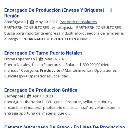
Encargado De Producción (Envase Y Briqueta) – Ii
Región
Antofagasta |
May 30, 2021
Partnerh Consultores
PARTNERH CONSULTORES - Antofagasta - PARTNERH CONSULTORES
busca para importante empresa industrial proveedora de la minería,
el cargo "
ENCARGADO
DE
PRODUCCIÓN
(ENVASE
Encargado De Turno Puerto Natales
Última Esperanza |
May 16, 2021
Puerto Natales, Última Esperanza - Salario: $ 800.000,00 (Neto
mensual) Categoría:
Producción
/ Mantenimiento / Operaciones
Subcategoría Operaciones Localidad
Encargado De Producción Gráfica
Cachapoal |
Apr 18, 2021
Rancagua, Libertador B. O'Higgins - Preparar, sellar, distribuir y
ensamblar el material publicitario de las campañas, velando por la
entrega oportuna del material que d...
Capataz /encargado De Grupo - En Linea De Produccion