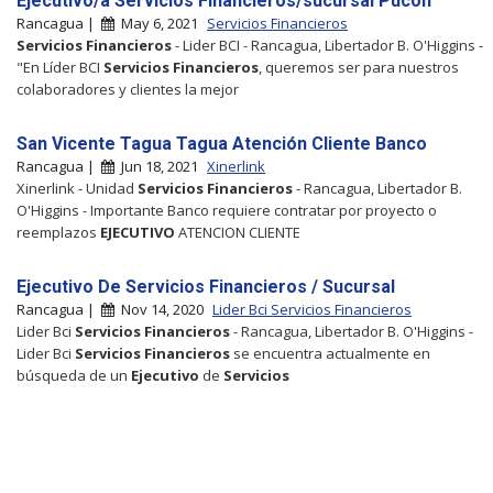
Ejecutivo/a Servicios Financieros/sucursal Pucon
Rancagua |
May 6, 2021
Servicios Financieros
Servicios
Financieros
- Lider BCI - Rancagua, Libertador B. O'Higgins -
"En Líder BCI
Servicios
Financieros
, queremos ser para nuestros
colaboradores y clientes la mejor
San Vicente Tagua Tagua Atención Cliente Banco
Rancagua |
Jun 18, 2021
Xinerlink
Xinerlink - Unidad
Servicios
Financieros
- Rancagua, Libertador B.
O'Higgins - Importante Banco requiere contratar por proyecto o
reemplazos
EJECUTIVO
ATENCION CLIENTE
Ejecutivo De Servicios Financieros / Sucursal
Rancagua |
Nov 14, 2020
Lider Bci Servicios Financieros
Lider Bci
Servicios
Financieros
- Rancagua, Libertador B. O'Higgins -
Lider Bci
Servicios
Financieros
se encuentra actualmente en
búsqueda de un
Ejecutivo
de
Servicios