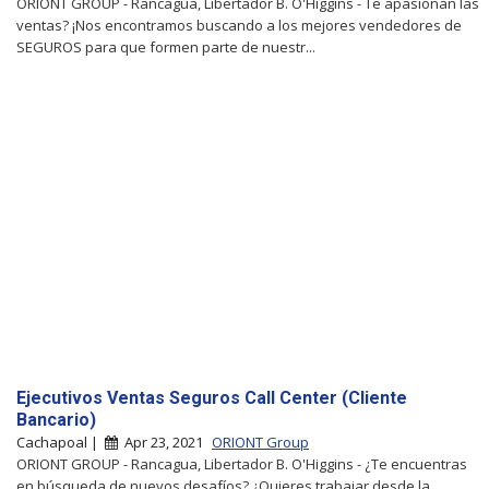
ORIONT GROUP - Rancagua, Libertador B. O'Higgins - Te apasionan las
ventas? ¡Nos encontramos buscando a los mejores vendedores de
SEGUROS para que formen parte de nuestr...
Ejecutivos Ventas Seguros Call Center (Cliente
Bancario)
Cachapoal |
Apr 23, 2021
ORIONT Group
ORIONT GROUP - Rancagua, Libertador B. O'Higgins - ¿Te encuentras
en búsqueda de nuevos desafíos? ¿Quieres trabajar desde la