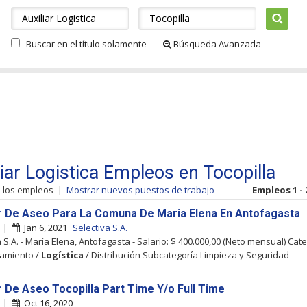
Buscar en el título solamente
Búsqueda Avanzada
liar Logistica Empleos en Tocopilla
s los empleos
|
Mostrar nuevos puestos de trabajo
Empleos 1 - 
ar De Aseo Para La Comuna De Maria Elena En Antofagasta
a |
Jan 6, 2021
Selectiva S.A.
 S.A. - María Elena, Antofagasta - Salario: $ 400.000,00 (Neto mensual) Cate
amiento /
Logística
/ Distribución Subcategoría Limpieza y Seguridad
ar De Aseo Tocopilla Part Time Y/o Full Time
a |
Oct 16, 2020