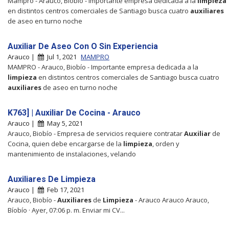
Mampro - Arauco, Biobío - Importante empresa dedicada a la
limpieza
en distintos centros comerciales de Santiago busca cuatro
auxiliares
de aseo en turno noche
Auxiliar De Aseo Con O Sin Experiencia
Arauco |
Jul 1, 2021
MAMPRO
MAMPRO - Arauco, Biobío - Importante empresa dedicada a la
limpieza
en distintos centros comerciales de Santiago busca cuatro
auxiliares
de aseo en turno noche
K763] | Auxiliar De Cocina - Arauco
Arauco |
May 5, 2021
Arauco, Biobío - Empresa de servicios requiere contratar
Auxiliar
de
Cocina, quien debe encargarse de la
limpieza
, orden y
mantenimiento de instalaciones, velando
Auxiliares De Limpieza
Arauco |
Feb 17, 2021
Arauco, Biobío -
Auxiliares
de
Limpieza
- Arauco Arauco Arauco,
Bíobío · Ayer, 07:06 p. m. Enviar mi CV...