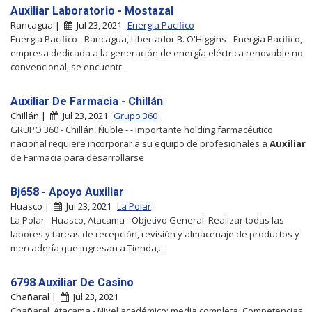
Auxiliar Laboratorio - Mostazal
Rancagua |
Jul 23, 2021
Energia Pacifico
Energia Pacifico - Rancagua, Libertador B. O'Higgins - Energía Pacífico,
empresa dedicada a la generación de energía eléctrica renovable no
convencional, se encuentr...
Auxiliar De Farmacia - Chillán
Chillán |
Jul 23, 2021
Grupo 360
GRUPO 360 - Chillán, Ñuble - - Importante holding farmacéutico
nacional requiere incorporar a su equipo de profesionales a
Auxiliar
de Farmacia para desarrollarse
Bj658 - Apoyo Auxiliar
Huasco |
Jul 23, 2021
La Polar
La Polar - Huasco, Atacama - Objetivo General: Realizar todas las
labores y tareas de recepción, revisión y almacenaje de productos y
mercadería que ingresan a Tienda,...
6798 Auxiliar De Casino
Chañaral |
Jul 23, 2021
Chañaral, Atacama - Nivel académico: media completa. Competencias: