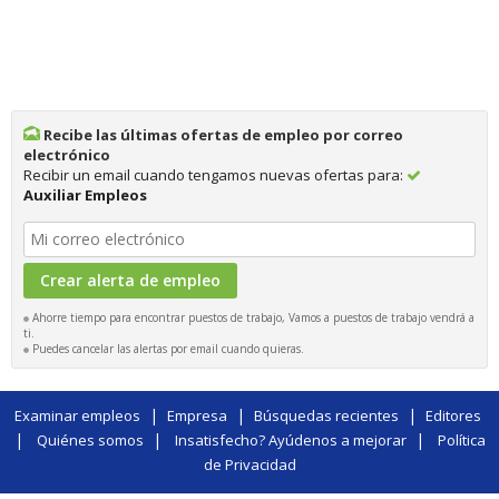
Recibe las últimas ofertas de empleo por correo
electrónico
Recibir un email cuando tengamos nuevas ofertas para:
Auxiliar Empleos
Ahorre tiempo para encontrar puestos de trabajo, Vamos a puestos de trabajo vendrá a
ti.
Puedes cancelar las alertas por email cuando quieras.
|
|
|
Examinar empleos
Empresa
Búsquedas recientes
Editores
|
|
|
Quiénes somos
Insatisfecho? Ayúdenos a mejorar
Política
de Privacidad