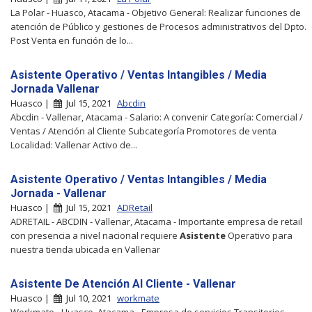
La Polar - Huasco, Atacama - Objetivo General: Realizar funciones de
atención de Público y gestiones de Procesos administrativos del Dpto.
Post Venta en función de lo...
Asistente Operativo / Ventas Intangibles / Media
Jornada Vallenar
Huasco |
Jul 15, 2021
Abcdin
Abcdin - Vallenar, Atacama - Salario: A convenir Categoría: Comercial /
Ventas / Atención al Cliente Subcategoría Promotores de venta
Localidad: Vallenar Activo de...
Asistente Operativo / Ventas Intangibles / Media
Jornada - Vallenar
Huasco |
Jul 15, 2021
ADRetail
ADRETAIL - ABCDIN - Vallenar, Atacama - Importante empresa de retail
con presencia a nivel nacional requiere
Asistente
Operativo para
nuestra tienda ubicada en Vallenar
Asistente De Atención Al Cliente - Vallenar
Huasco |
Jul 10, 2021
workmate
Workmate - Huasco, Atacama - Empresa de servicios Transitorios