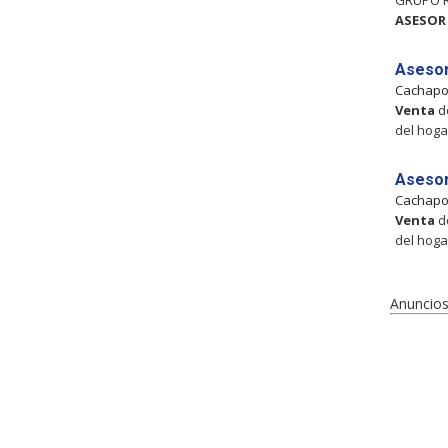
GRUPO RH
ASESOR
Asesor
Cachapo
Venta
de
del hoga
Asesor
Cachapo
Venta
de
del hoga
Anuncios 