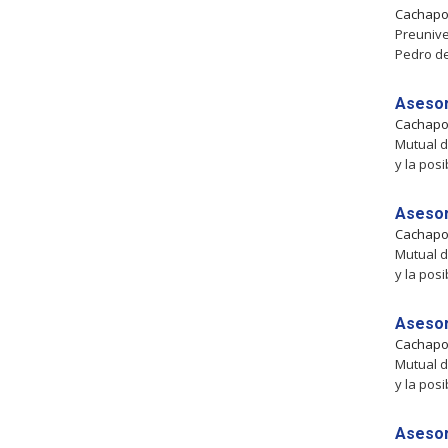
Cachapo
Preunive
Pedro de
Asesor
Cachapo
Mutual d
y la pos
Asesor
Cachapo
Mutual d
y la pos
Asesor
Cachapo
Mutual d
y la pos
Asesor