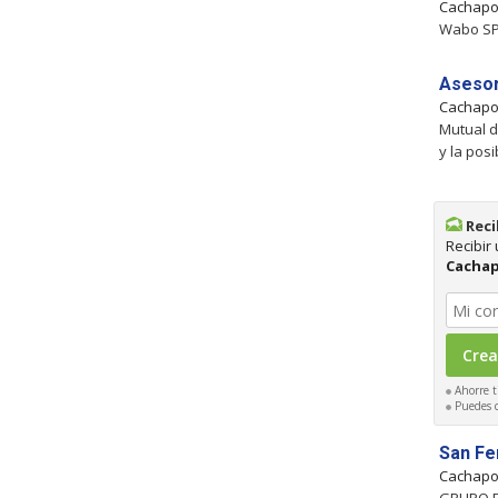
Cachapo
Wabo SPA
Asesor
Cachapo
Mutual d
y la pos
Reci
Recibir
Cachap
Ahorre t
Puedes ca
San Fe
Cachapo