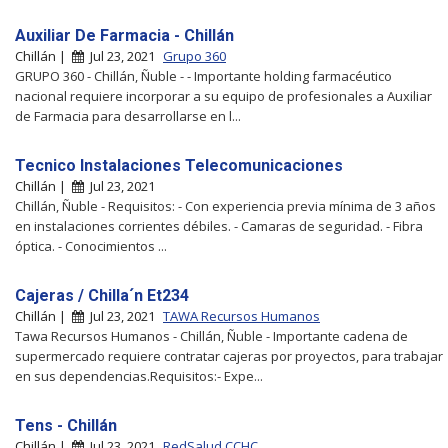
Auxiliar De Farmacia - Chillán
Chillán |
Jul 23, 2021
Grupo 360
GRUPO 360 - Chillán, Ñuble - - Importante holding farmacéutico
nacional requiere incorporar a su equipo de profesionales a Auxiliar
de Farmacia para desarrollarse en l...
Tecnico Instalaciones Telecomunicaciones
Chillán |
Jul 23, 2021
Chillán, Ñuble - Requisitos: - Con experiencia previa mínima de 3 años
en instalaciones corrientes débiles. - Camaras de seguridad. - Fibra
óptica. - Conocimientos ...
Cajeras / Chilla´n Et234
Chillán |
Jul 23, 2021
TAWA Recursos Humanos
Tawa Recursos Humanos - Chillán, Ñuble - Importante cadena de
supermercado requiere contratar cajeras por proyectos, para trabajar
en sus dependencias.Requisitos:- Expe...
Tens - Chillán
Chillán |
Jul 23, 2021
RedSalud CCHC