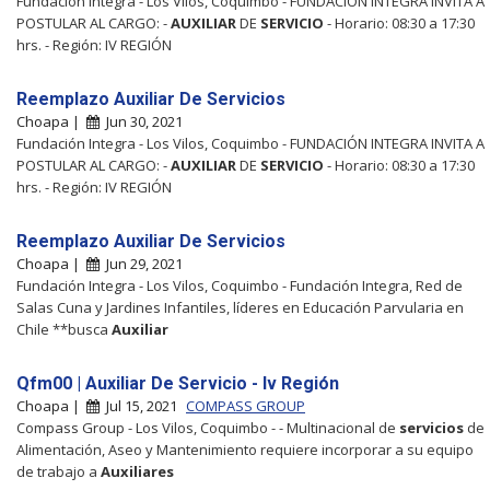
Fundación Integra - Los Vilos, Coquimbo - FUNDACIÓN INTEGRA INVITA A
POSTULAR AL CARGO: -
AUXILIAR
DE
SERVICIO
- Horario: 08:30 a 17:30
hrs. - Región: IV REGIÓN
Reemplazo Auxiliar De Servicios
Choapa |
Jun 30, 2021
Fundación Integra - Los Vilos, Coquimbo - FUNDACIÓN INTEGRA INVITA A
POSTULAR AL CARGO: -
AUXILIAR
DE
SERVICIO
- Horario: 08:30 a 17:30
hrs. - Región: IV REGIÓN
Reemplazo Auxiliar De Servicios
Choapa |
Jun 29, 2021
Fundación Integra - Los Vilos, Coquimbo - Fundación Integra, Red de
Salas Cuna y Jardines Infantiles, líderes en Educación Parvularia en
Chile **busca
Auxiliar
Qfm00 | Auxiliar De Servicio - Iv Región
Choapa |
Jul 15, 2021
COMPASS GROUP
Compass Group - Los Vilos, Coquimbo - - Multinacional de
servicios
de
Alimentación, Aseo y Mantenimiento requiere incorporar a su equipo
de trabajo a
Auxiliares