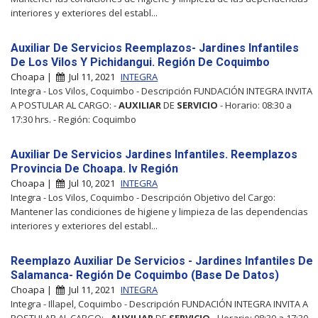
interiores y exteriores del establ...
Auxiliar De Servicios Reemplazos- Jardines Infantiles
De Los Vilos Y Pichidangui. Región De Coquimbo
Choapa |
Jul 11, 2021
INTEGRA
Integra - Los Vilos, Coquimbo - Descripción FUNDACIÓN INTEGRA INVITA
A POSTULAR AL CARGO: -
AUXILIAR
DE
SERVICIO
- Horario: 08:30 a
17:30 hrs. - Región: Coquimbo
Auxiliar De Servicios Jardines Infantiles. Reemplazos
Provincia De Choapa. Iv Región
Choapa |
Jul 10, 2021
INTEGRA
Integra - Los Vilos, Coquimbo - Descripción Objetivo del Cargo:
Mantener las condiciones de higiene y limpieza de las dependencias
interiores y exteriores del establ...
Reemplazo Auxiliar De Servicios - Jardines Infantiles De
Salamanca- Región De Coquimbo (Base De Datos)
Choapa |
Jul 11, 2021
INTEGRA
Integra - Illapel, Coquimbo - Descripción FUNDACIÓN INTEGRA INVITA A
POSTULAR AL CARGO: -
AUXILIAR
DE
SERVICIO
- Horario: 08:30 a 17:30